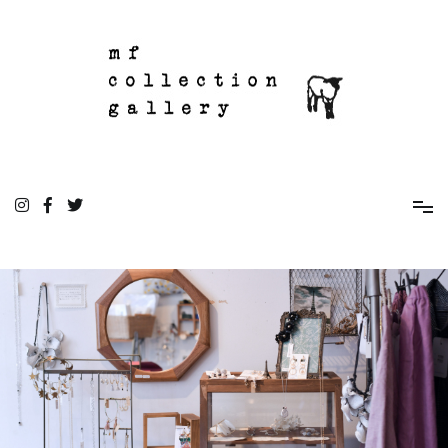
コ
ン
テ
ン
ツ
へ
ス
キ
ッ
mf collection gallery
駒込の住宅街にあるちいさな雑貨屋
プ