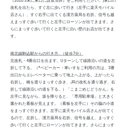
（2020.3末に東口に設置済み）をご利用ください。)東口の
改札を出たら、すぐ左に歩いて行き（左手に楽天モバイル
店さん）、すぐ右手に出てくる漢方薬局を右折。信号も越
えまっすぐ歩いて行くと左手にローソンが出てきます。さ
らにまっすぐ歩いて行くと左手に白い壁のお店が出てきま
す。
南北線駒込駅からの行き方...（徒歩7分）
北改札・4番出口を出ます。Uターンして線路沿いの道を左
折して下る。（*ベビーカー・車いすをご利用の方は、3番
出口からエレベーターに乗って地上へ上がる。上がったら
右折し、橋を渡りまっすぐ歩き、JRの改札を通り過ぎ、右
折して線路沿いの道を下る。）「こまごめじどうかん」を
左手に見ながら、坂を降りると、「専用駐車場」と大きく
書かれた看板が見えます。（看板を左手に）その脇の小道
をまっすぐ行きます。左手に楽天モバイル店さんが出てく
るので、左折し、漢方薬局を右折。信号を越え、まっすぐ
歩いて行くと左手にローソンが出てきます。さらにまっす