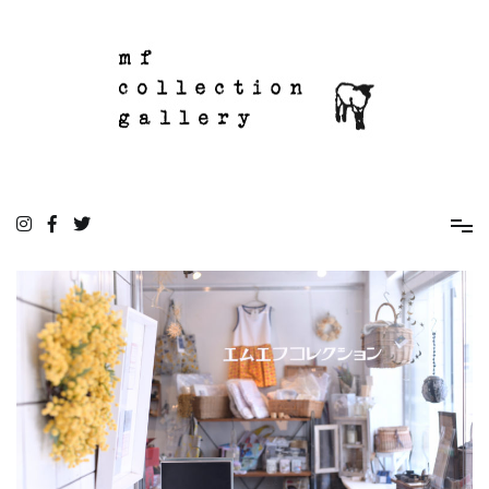
コ
ン
テ
ン
ツ
へ
ス
キ
ッ
mf collection gallery
駒込の住宅街にあるちいさな雑貨屋
プ