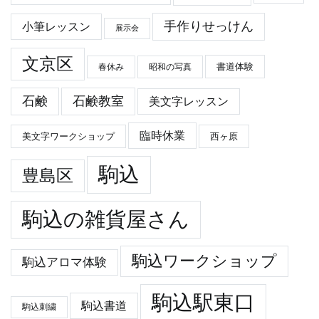
手作りせっけん
小筆レッスン
展示会
文京区
春休み
昭和の写真
書道体験
石鹸
石鹸教室
美文字レッスン
臨時休業
美文字ワークショップ
西ヶ原
駒込
豊島区
駒込の雑貨屋さん
駒込ワークショップ
駒込アロマ体験
駒込駅東口
駒込書道
駒込刺繍