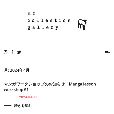
コ
ン
テ
ン
ツ
へ
ス
キ
ッ
mf collection gallery
駒込の住宅街にあるちいさな雑貨屋
プ
月:
2024年4月
マンガワークショップのお知らせ Manga lesson
workshop#1
2024-04-08
続きを読む