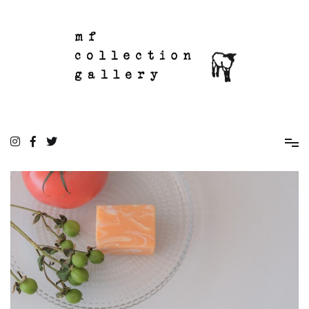
コ
ン
テ
ン
ツ
へ
ス
キ
ッ
mf collection gallery
駒込の住宅街にあるちいさな雑貨屋
プ