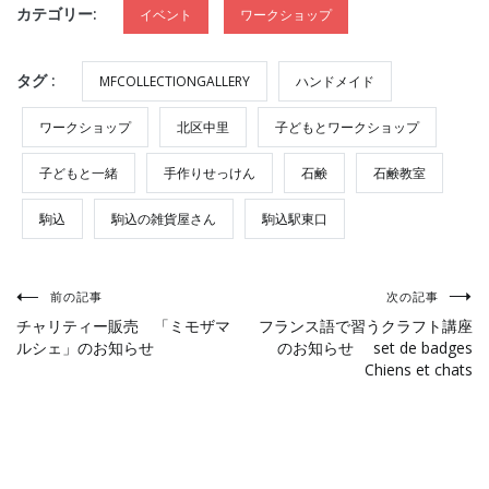
カテゴリー:
イベント
ワークショップ
タグ :
MFCOLLECTIONGALLERY
ハンドメイド
ワークショップ
北区中里
子どもとワークショップ
子どもと一緒
手作りせっけん
石鹸
石鹸教室
駒込
駒込の雑貨屋さん
駒込駅東口
投
前の記事
次の記事
チャリティー販売 「ミモザマ
フランス語で習うクラフト講座
ルシェ」のお知らせ
のお知らせ set de badges
稿
Chiens et chats
ナ
ビ