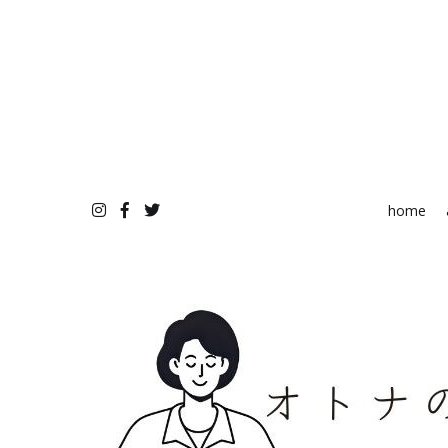
コ
ン
テ
ン
ツ
へ
ス
キ
ッ
プ
home