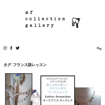
コ
ン
テ
ン
ツ
へ
ス
キ
ッ
mf collection gallery
駒込の住宅街にあるちいさな雑貨屋
プ
タグ:
フランス語レッスン