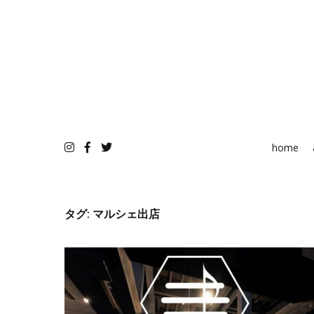
コ
ン
テ
ン
ツ
へ
ス
キ
ッ
プ
home
タグ:
マルシェ出店