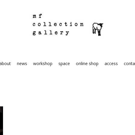
mf collection gallery
駒込の住宅街にあるちいさな雑貨屋
about
news
workshop
space
online shop
access
conta