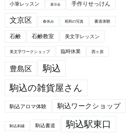
手作りせっけん
小筆レッスン
展示会
文京区
春休み
昭和の写真
書道体験
石鹸
石鹸教室
美文字レッスン
臨時休業
美文字ワークショップ
西ヶ原
駒込
豊島区
駒込の雑貨屋さん
駒込ワークショップ
駒込アロマ体験
駒込駅東口
駒込書道
駒込刺繍