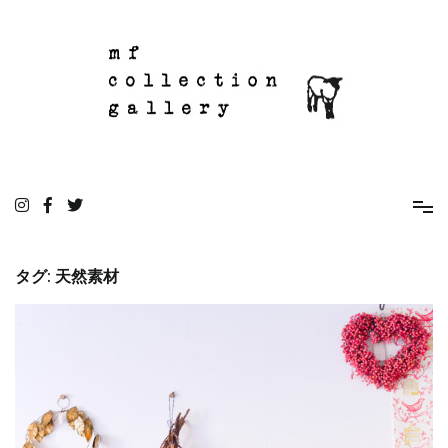
コ
ン
テ
ン
ツ
へ
ス
キ
ッ
mf collection gallery
駒込の住宅街にあるちいさな雑貨屋
プ
タグ:
天然素材