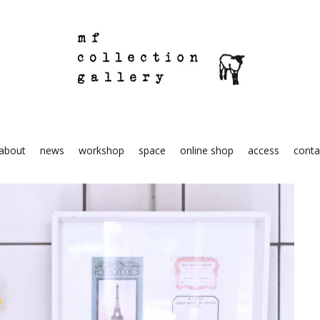
mf collection gallery
駒込の住宅街にあるちいさな雑貨屋
about
news
workshop
space
online shop
access
conta