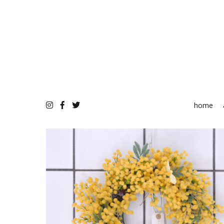
コ
ン
テ
ン
ツ
へ
ス
キ
ッ
プ
home