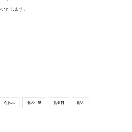
いいたします。
。
冬休み
北区中里
営業日
駒込