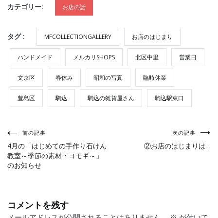
カテゴリー:
お店の話
タグ :
MFCOLLECTIONGALLERY
お店のはじまり
ハンドメイド
メルカリSHOPS
北区中里
営業日
文京区
春休み
昭和の写真
臨時休業
豊島区
駒込
駒込の雑貨屋さん
駒込駅東口
投
前の記事
次の記事
4月の「はじめての手作り石けん
②お店のはじまりは…
教室～季節の素材・ヨモギ～」
稿
のお知らせ
ナ
コメントを残す
ビ
メールアドレスが公開されることはありません。
※
が付いて