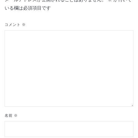
いる欄は必須項目です
ゲ
ー
コメント
※
シ
ョ
ン
名前
※