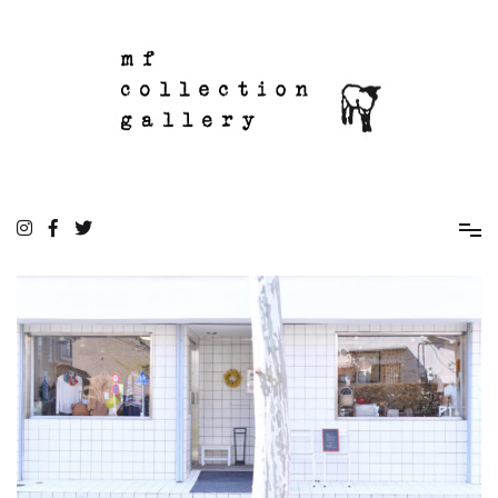
コ
ン
テ
ン
ツ
へ
ス
キ
ッ
mf collection gallery
駒込の住宅街にあるちいさな雑貨屋
プ