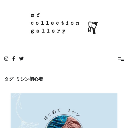
コ
ン
テ
ン
ツ
へ
ス
キ
ッ
mf collection gallery
駒込の住宅街にあるちいさな雑貨屋
プ
タグ:
ミシン初心者